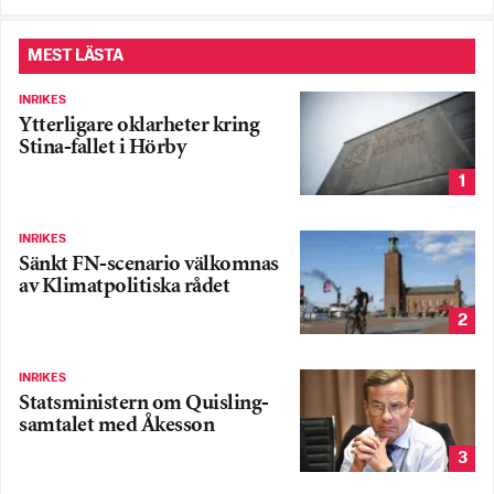
MEST LÄSTA
INRIKES
Ytterligare oklarheter kring
Stina-fallet i Hörby
1
INRIKES
Sänkt FN-scenario välkomnas
av Klimatpolitiska rådet
2
INRIKES
Statsministern om Quisling-
samtalet med Åkesson
3