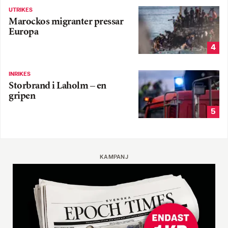
UTRIKES
Marockos migranter pressar
Europa
4
INRIKES
Storbrand i Laholm – en
gripen
5
KAMPANJ