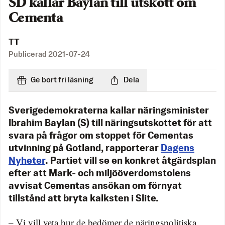
SD kallar Baylan till utskott om
Cementa
TT
Publicerad
2021-07-24
Ge bort fri läsning
Dela
Sverigedemokraterna kallar näringsminister
Ibrahim Baylan (S) till näringsutskottet för att
svara på frågor om stoppet för Cementas
utvinning på Gotland, rapporterar
Dagens
Nyheter
. Partiet vill se en konkret åtgärdsplan
efter att Mark- och miljööverdomstolens
avvisat Cementas ansökan om förnyat
tillstånd att bryta kalksten i Slite.
– Vi vill veta hur de bedömer de näringspolitiska