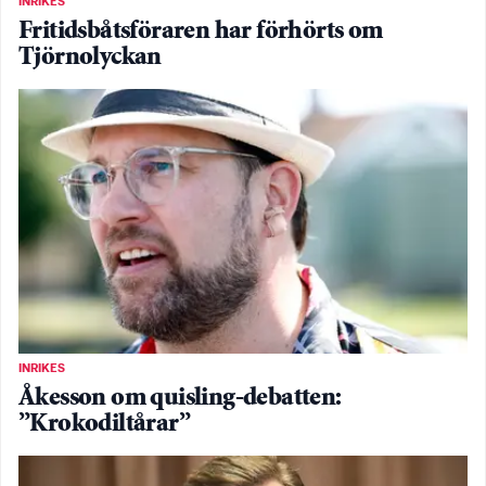
INRIKES
Fritidsbåtsföraren har förhörts om
Tjörnolyckan
INRIKES
Åkesson om quisling-debatten:
”Krokodiltårar”