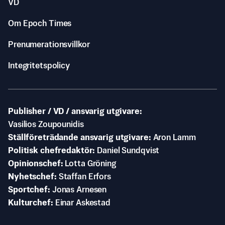
VD
Om Epoch Times
Prenumerationsvillkor
Integritetspolicy
Publisher / VD / ansvarig utgivare
Vasilios Zoupounidis
Ställföreträdande ansvarig utgivare
Aron Lamm
Politisk chefredaktör
Daniel Sundqvist
Opinionschef
Lotta Gröning
Nyhetschef
Staffan Erfors
Sportchef
Jonas Arnesen
Kulturchef
Einar Askestad