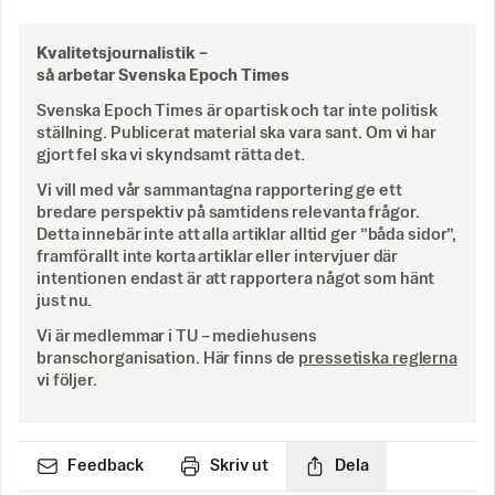
Kvalitetsjournalistik –
så arbetar Svenska Epoch Times
Svenska Epoch Times är opartisk och tar inte politisk
ställning. Publicerat material ska vara sant. Om vi har
gjort fel ska vi skyndsamt rätta det.
Vi vill med vår sammantagna rapportering ge ett
bredare perspektiv på samtidens relevanta frågor.
Detta innebär inte att alla artiklar alltid ger ”båda sidor”,
framförallt inte korta artiklar eller intervjuer där
intentionen endast är att rapportera något som hänt
just nu.
Vi är medlemmar i TU – mediehusens
branschorganisation. Här finns de
pressetiska reglerna
vi följer.
Feedback
Skriv ut
Dela