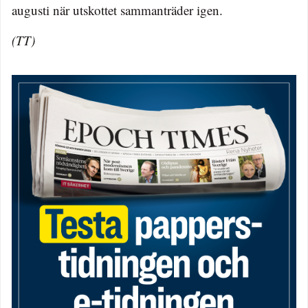
augusti när utskottet sammanträder igen.
(TT)