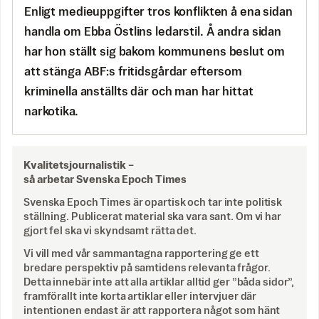
Enligt medieuppgifter tros konflikten å ena sidan
handla om Ebba Östlins ledarstil. Å andra sidan
har hon ställt sig bakom kommunens beslut om
att stänga ABF:s fritidsgårdar eftersom
kriminella anställts där och man har hittat
narkotika.
Kvalitetsjournalistik –
så arbetar Svenska Epoch Times
Svenska Epoch Times är opartisk och tar inte politisk
ställning. Publicerat material ska vara sant. Om vi har
gjort fel ska vi skyndsamt rätta det.
Vi vill med vår sammantagna rapportering ge ett
bredare perspektiv på samtidens relevanta frågor.
Detta innebär inte att alla artiklar alltid ger ”båda sidor”,
framförallt inte korta artiklar eller intervjuer där
intentionen endast är att rapportera något som hänt