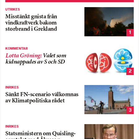
UTRIKES
Misstänkt gnista från
vindkraftverk bakom
storbrand i Grekland
1
KOMMENTAR
Lotta Gröning
:
Valet som
kidnappades av S och SD
2
INRIKES
Sänkt FN-scenario välkomnas
av Klimatpolitiska rådet
3
INRIKES
Statsministern om Quisling-