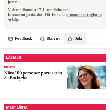
just nu.
Vi är medlemmar i TU – mediehusens
branschorganisation. Här finns de
pressetiska reglerna
vi följer.
Feedback
Skriv ut
Dela
LÄS MER
INRIKES
Nära 100 personer portas från
S i Botkyrka
MEST LÄSTA