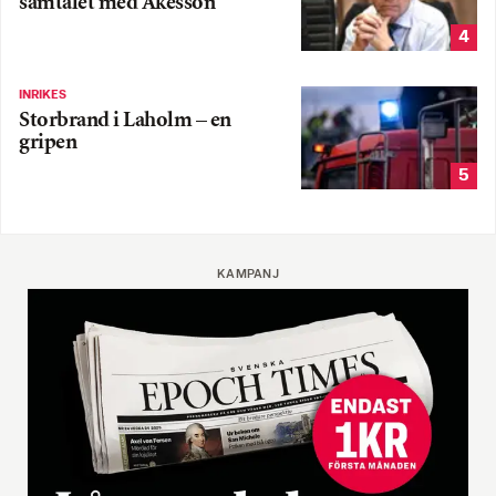
samtalet med Åkesson
4
INRIKES
Storbrand i Laholm – en
gripen
5
KAMPANJ