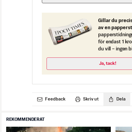
Gillar du preci
av en pappers
papperstidning
för endast 1 kr
du vill – ingen 
Ja, tack!
Feedback
Skriv ut
Dela
REKOMMENDERAT