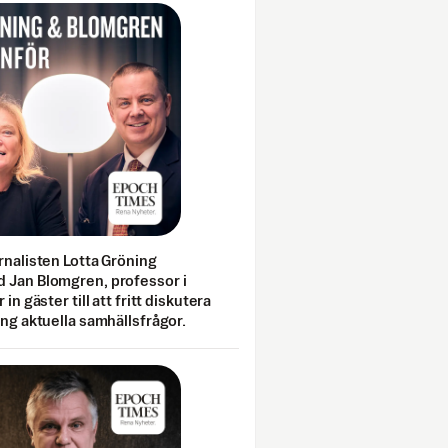
rnalisten Lotta Gröning
 Jan Blomgren, professor i
 in gäster till att fritt diskutera
ing aktuella samhällsfrågor.