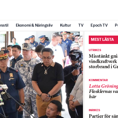
vsstil
Ekonomi & Näringsliv
Kultur
TV
Epoch TV
P
MEST LÄSTA
UTRIKES
Misstänkt gnis
vindkraftver
storbrand i G
KOMMENTAR
Lotta Grönin
Flosklernas val
här
INRIKES
Partier för sä