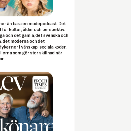
mer än bara en modepodcast. Det
 för kultur, ålder och perspektiv.
ga och det gamla, det svenska och
, det moderna och det
 dyker ner i vänskap, sociala koder,
jerna som gör stor skillnad när
ar.