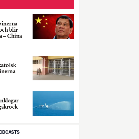
pinerna
ch blir
a – China
atolsk
inerna –
anklagar
ygskrock
PODCASTS