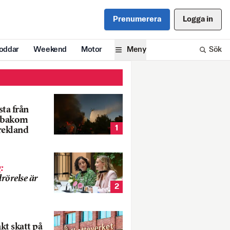
Prenumerera
Logga in
oddar
Weekend
Motor
Meny
Sök
ta från
k bakom
1
rekland
g
:
rörelse är
2
nkt skatt på