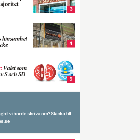
ajoritet
3
s lönsamhet
4
cke
g
:
Valet som
v S och SD
5
got vi borde skriva om? Skicka till
spit