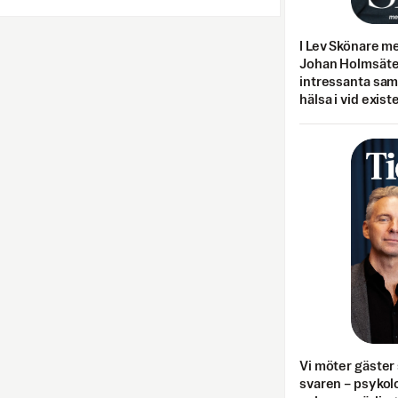
I Lev Skönare m
Johan Holmsäter
intressanta sa
hälsa i vid exist
Vi möter gäster 
svaren – psykolo