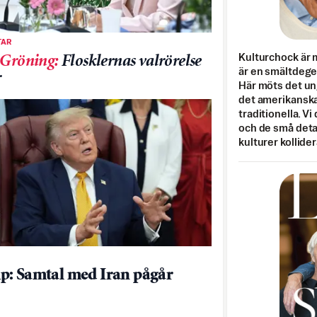
AR
Kulturchock är 
 Gröning
:
Flosklernas valrörelse
är en smältdegel
r
Här möts det un
det amerikanska
traditionella. Vi
och de små detal
kulturer kollider
: Samtal med Iran pågår