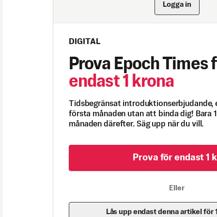
Logga in
DIGITAL
Prova Epoch Times f
endast 1 krona
Tidsbegränsat introduktionserbjudande, 
första månaden utan att binda dig! Bara 1
månaden därefter. Säg upp när du vill.
Prova för endast 1 k
Eller
Lås upp endast denna artikel för 