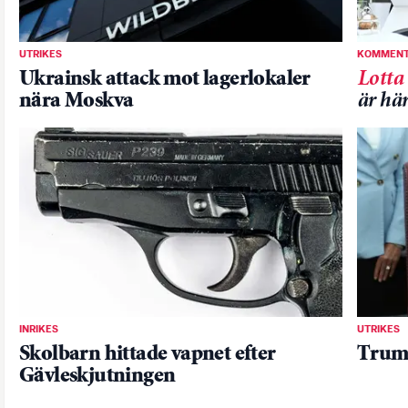
UTRIKES
KOMMENT
Ukrainsk attack mot lagerlokaler
Lotta
nära Moskva
är hä
INRIKES
UTRIKES
Skolbarn hittade vapnet efter
Trump
Gävleskjutningen