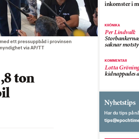
inkomster i m
KRÖNIKA
Per Lindvall
:
Storbankerna
 med ett pressuppbåd i provinsen
saknar motsty
smyndighet via AP/TT
KOMMENTAR
Lotta Grönin
kidnappades a
,8 ton
il
Nyhetstips
Har du tips på nå
es.semithcope@