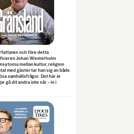
rfattaren och före detta
fficeren Johan Westerholm
onsytorna mellan kultur, religion
amtal med gäster tar han sig an både
lösa samhällsfrågor. Det här är
 gå dit andra inte når – in i