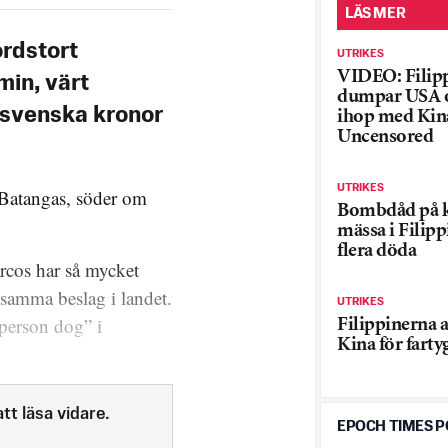
LÄS MER
ordstort
UTRIKES
VIDEO: Filip
min, värt
dumpar USA o
 svenska kronor
ihop med Kin
Uncensored
UTRIKES
n Batangas, söder om
Bombdåd på k
mässa i Filipp
flera döda
rcos har så mycket
h samma beslag i landet.
UTRIKES
 person dog” i
Filippinerna 
Kina för fart
tt läsa vidare.
EPOCH TIMES 