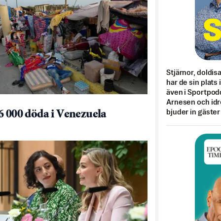
Stjärnor, doldis
har de sin plats 
även i Sportpod
Arnesen och idr
bjuder in gäster
6 000 döda i Venezuela