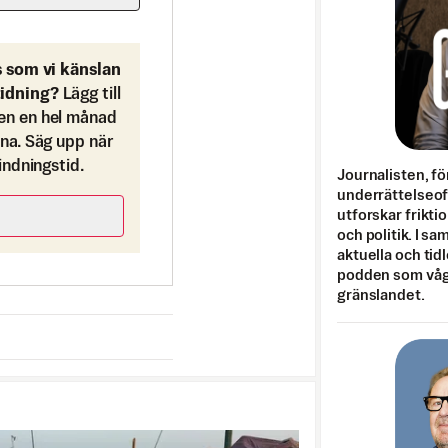
s som vi känslan
tidning?
Lägg till
en en hel månad
ona. Säg upp när
bindningstid.
Journalisten, fö
underrättelseo
utforskar frikti
och politik. I s
aktuella och tid
podden som vågar
gränslandet.