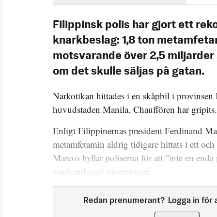
Filippinsk polis har gjort ett rek
knarkbeslag: 1,8 ton metamfeta
motsvarande över 2,5 miljarder
om det skulle säljas på gatan.
Narkotikan hittades i en skåpbil i provinse
huvudstaden Manila. Chauffören har gripits.
Enligt Filippinernas president Ferdinand Ma
metamfetamin aldrig tidigare hittats i ett oc
Marcos hyllar poliserna för att ”inte en enda
samband med operationen.
Redan prenumerant?
Logga in för a