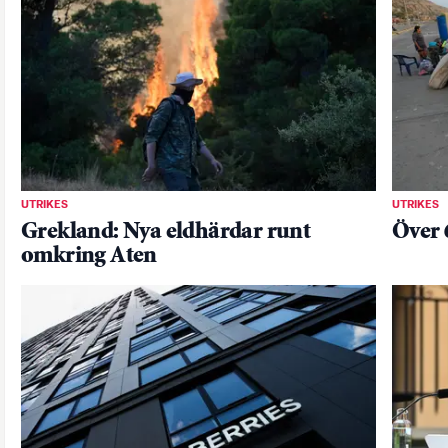
UTRIKES
UTRIKES
Grekland: Nya eldhärdar runt
Över 
omkring Aten