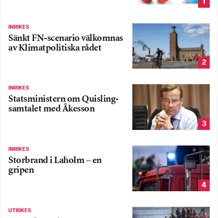
1
INRIKES
Sänkt FN-scenario välkomnas
av Klimatpolitiska rådet
2
INRIKES
Statsministern om Quisling-
samtalet med Åkesson
3
INRIKES
Storbrand i Laholm – en
gripen
4
UTRIKES