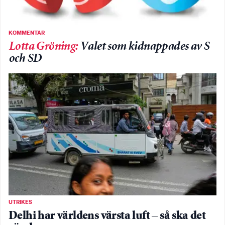
KOMMENTAR
Lotta Gröning
:
Valet som kidnappades av S
och SD
UTRIKES
Delhi har världens värsta luft – så ska det