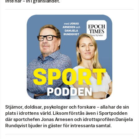
inte når – in i gränslandet.
Stjärnor, doldisar, psykologer och forskare – alla har de sin
plats i idrottens värld. Liksom förstås även i Sportpodden
där sportchefen Jonas Arnesen och idrottsprofilen Danijela
Rundqvist bjuder in gäster för intressanta samtal.