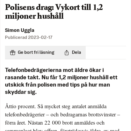
Polisens drag: Vykort till 1,2
miljoner hushåll
Simon Uggla
Publicerad
2023-02-17
Ge bort fri läsning
Dela
Telefonbedrägerierna mot äldre ökar i
rasande takt. Nu får 1,2 miljoner hushåll ett
utskick från polisen med tips på hur man
skyddar sig.
Åttio procent. Så mycket steg antalet anmälda
telefonbedrägerier – och bedragarnas brottsvinster –
förra året. Nästan 22 000 brott anmäldes och
sammanlagt blev offren, företrädesvis äldre, av med