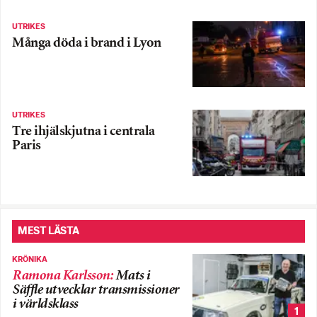
UTRIKES
Många döda i brand i Lyon
UTRIKES
Tre ihjälskjutna i centrala
Paris
MEST LÄSTA
KRÖNIKA
Ramona Karlsson
:
Mats i
Säffle utvecklar transmissioner
i världsklass
1