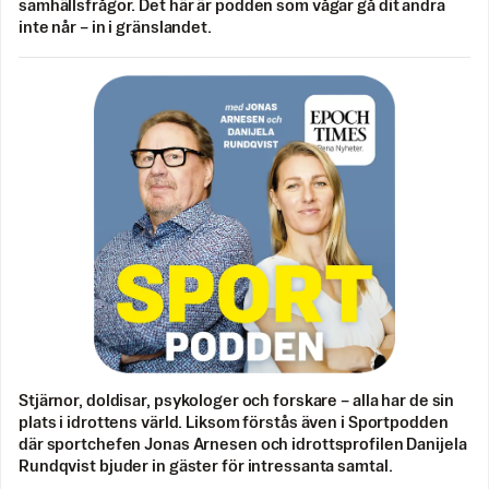
samhällsfrågor. Det här är podden som vågar gå dit andra
inte når – in i gränslandet.
Stjärnor, doldisar, psykologer och forskare – alla har de sin
plats i idrottens värld. Liksom förstås även i Sportpodden
där sportchefen Jonas Arnesen och idrottsprofilen Danijela
Rundqvist bjuder in gäster för intressanta samtal.