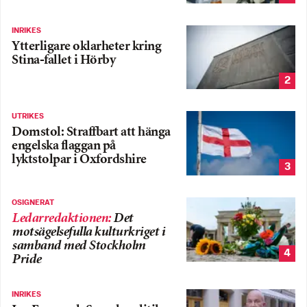
INRIKES
Ytterligare oklarheter kring
Stina-fallet i Hörby
2
UTRIKES
Domstol: Straffbart att hänga
engelska flaggan på
lyktstolpar i Oxfordshire
3
OSIGNERAT
Ledarredaktionen
:
Det
motsägelsefulla kulturkriget i
samband med Stockholm
4
Pride
INRIKES