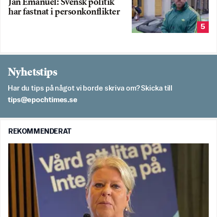
Jan Emanuel: Svensk politik
har fastnat i personkonflikter
5
Nyhetstips
Har du tips på något vi borde skriva om? Skicka till
es.semithcope@spit
REKOMMENDERAT