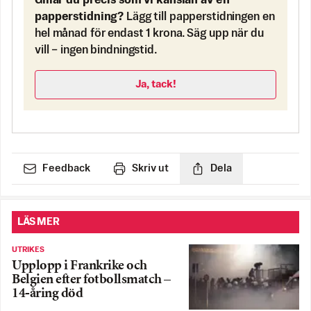
Gillar du precis som vi känslan av en
papperstidning?
Lägg till papperstidningen en
hel månad för endast 1 krona. Säg upp när du
vill – ingen bindningstid.
Ja, tack!
Feedback
Skriv ut
Dela
LÄS MER
UTRIKES
Upplopp i Frankrike och
Belgien efter fotbollsmatch –
14-åring död