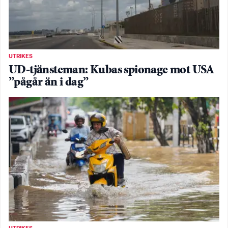
UTRIKES
UD-tjänsteman: Kubas spionage mot USA
”pågår än i dag”