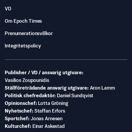
VD
Om Epoch Times
Prenumerationsvillkor
Integritetspolicy
Publisher / VD / ansvarig utgivare
Vasilios Zoupounidis
Ställföreträdande ansvarig utgivare
Aron Lamm
Politisk chefredaktör
Daniel Sundqvist
Opinionschef
Lotta Gröning
Nyhetschef
Staffan Erfors
Sportchef
Jonas Arnesen
Kulturchef
Einar Askestad