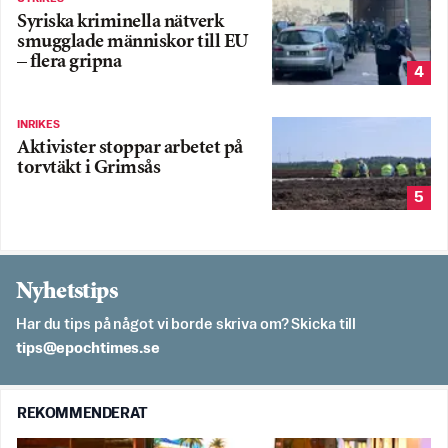
Syriska kriminella nätverk
smugglade människor till EU
– flera gripna
4
INRIKES
Aktivister stoppar arbetet på
torvtäkt i Grimsås
5
Nyhetstips
Har du tips på något vi borde skriva om? Skicka till
es.semithcope@spit
REKOMMENDERAT