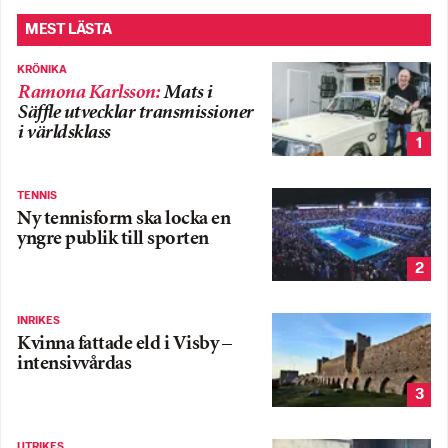
MEST LÄSTA
KRÖNIKA
Ramona Karlsson
:
Mats i
Säffle utvecklar transmissioner
i världsklass
1
TENNIS
Ny tennisform ska locka en
yngre publik till sporten
2
INRIKES
Kvinna fattade eld i Visby –
intensivvårdas
3
UTRIKES