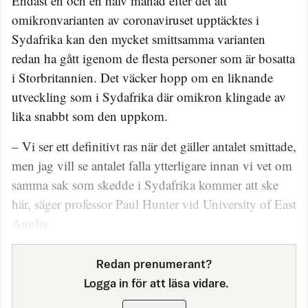
Endast en och en halv månad efter det att
omikronvarianten av coronaviruset upptäcktes i
Sydafrika kan den mycket smittsamma varianten
redan ha gått igenom de flesta personer som är bosatta
i Storbritannien. Det väcker hopp om en liknande
utveckling som i Sydafrika där omikron klingade av
lika snabbt som den uppkom.
– Vi ser ett definitivt ras när det gäller antalet smittade,
men jag vill se antalet falla ytterligare innan vi vet om
samma sak som skedde i Sydafrika kommer att ske
här, säger professor Paul Hunter vid University of East
Anglia.
Redan prenumerant?
Logga in för att läsa vidare.