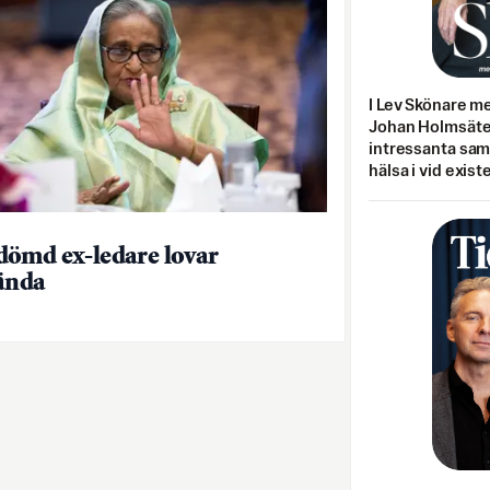
I Lev Skönare m
Johan Holmsäter
intressanta sa
hälsa i vid exist
ömd ex-ledare lovar
ända