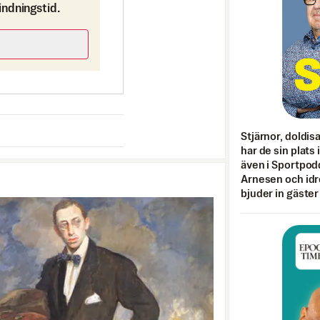
bindningstid.
Stjärnor, doldis
har de sin plats 
även i Sportpod
Arnesen och idr
bjuder in gäster