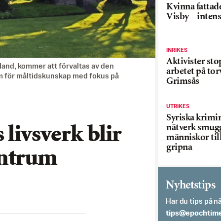
Kvinna fattade
Visby – inten
INRIKES
Aktivister st
mland, kommer att förvaltas av den
arbetet på tor
um för måltidskunskap med fokus på
Grimsås
UTRIKES
Syriska krimi
nätverk smug
 livsverk blir
människor till
gripna
entrum
Nyhetstips
Har du tips på nå
es.semithcope@