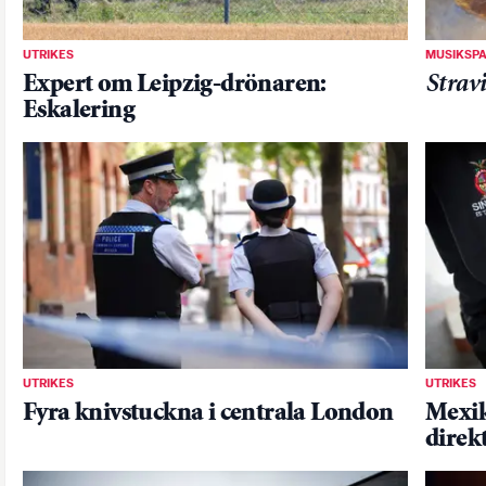
UTRIKES
MUSIKSP
Expert om Leipzig-drönaren:
Stravi
Eskalering
UTRIKES
UTRIKES
Fyra knivstuckna i centrala London
Mexik
direk