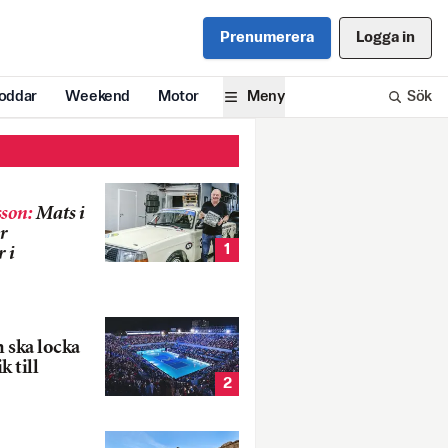
Prenumerera
Logga in
oddar
Weekend
Motor
Meny
Sök
son
:
Mats i
r
1
 i
 ska locka
k till
2