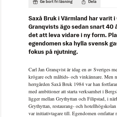
Ge bort fri läsning
Dela
Saxå Bruk i Värmland har varit i
Granqvists ägo sedan snart 40
det att leva vidare i ny form. Pl
egendomen ska hylla svensk g
fokus på njutning.
Carl Jan Granqvist är idag en av Sveriges m
krögare och måltids- och vinkännare. Men n
herrgården Saxå Bruk 1984 var han fortfara
med ambitioner att starta verksamhet i Berg
ligger mellan Grythyttan och Filipstad, i n
Grythyttan, restaurang- och hotellhögskolan
var initiativtagare till. Egendomen omfattar 