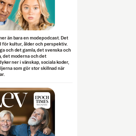
mer än bara en modepodcast. Det
 för kultur, ålder och perspektiv.
ga och det gamla, det svenska och
, det moderna och det
 dyker ner i vänskap, sociala koder,
jerna som gör stor skillnad när
ar.