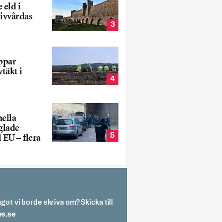
 eld i
sivvårdas
3
oppar
vtäkt i
4
nella
glade
5
 EU – flera
got vi borde skriva om? Skicka till
spit