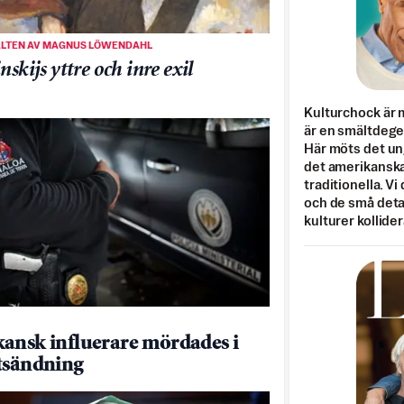
ALTEN AV MAGNUS LÖWENDAHL
nskijs yttre och inre exil
Kulturchock är 
är en smältdegel
Här möts det un
det amerikanska
traditionella. Vi
och de små detal
kulturer kollider
ansk influerare mördades i
tsändning