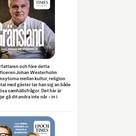
rfattaren och före detta
fficeren Johan Westerholm
onsytorna mellan kultur, religion
amtal med gäster tar han sig an både
lösa samhällsfrågor. Det här är
 gå dit andra inte når – in i