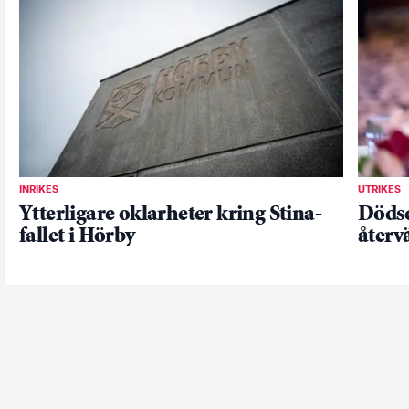
INRIKES
UTRIKES
Ytterligare oklarheter kring Stina-
Dödsd
fallet i Hörby
återv