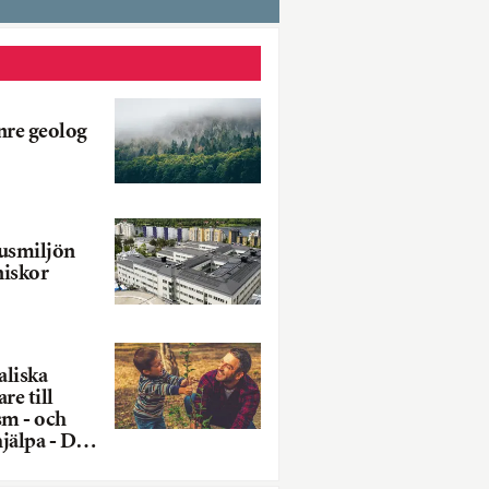
nre geolog
husmiljön
niskor
aliska
re till
m - och
jälpa - Del