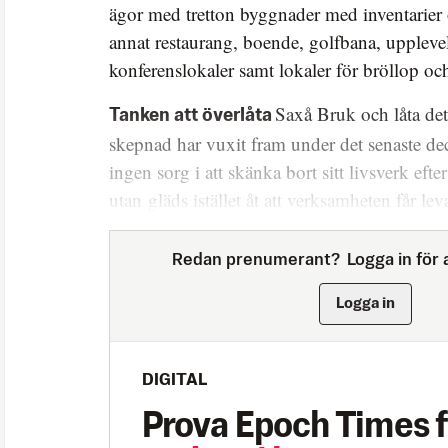
ägor med tretton byggnader med inventarier
annat restaurang, boende, golfbana, uppleve
konferenslokaler samt lokaler för bröllop och
Saxå Bruk och låta det
Tanken att överlåta
skepnad har vuxit fram under det senaste dec
ingen sorg i att skänka bort sitt livsverk efte
utan gläds istället åt att verksamheten får le
Redan prenumerant?
Logga in för a
Logga in
DIGITAL
Prova Epoch Times f