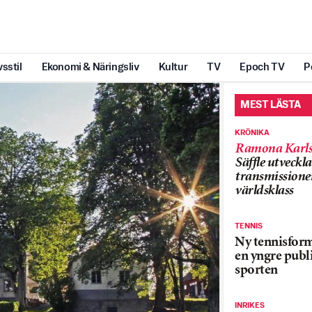
vsstil
Ekonomi & Näringsliv
Kultur
TV
Epoch TV
P
MEST LÄSTA
KRÖNIKA
Ramona Karls
Säffle utveckla
transmissioner
världsklass
TENNIS
Ny tennisform
en yngre publi
sporten
INRIKES