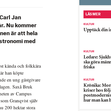
LÄS MER
 Carl Jan
KULTUR
 år. Nu kommer
Upptäck din i
anen är att hela
astronomi med
KULTUR
Ledare: Sjuk
ska göra män
est kända och folkkära
friska
är han köpte
nde en ung gästgivare
KULTUR
Krönika: Mor
slagen. Saxå Bruk
kriser hos följa
ärheten av Campus
postmodernis
 som Granqvist själv
hur man kan h
4 av 4
nu 200 hektar stora