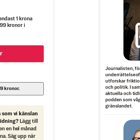
endast 1 krona
99 kronor i
r
Journalisten, fö
underrättelseo
utforskar frikti
och politik. I s
19 kronor.
aktuella och tid
podden som vågar
gränslandet.
s som vi känslan
tidning?
Lägg till
en en hel månad
ona. Säg upp när