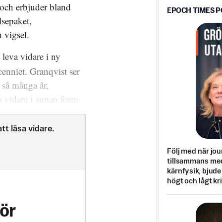
 och erbjuder bland
EPOCH TIMES 
lsepaket,
 vigsel.
 leva vidare i ny
enniet. Granqvist ser
r så många år,
va vidare i annan form.
tt läsa vidare.
Följ med när jou
tillsammans med
kärnfysik, bjuder
högt och lågt kr
ör