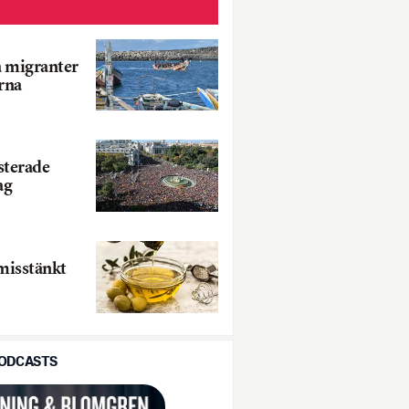
 migranter
rna
sterade
ag
 misstänkt
PODCASTS