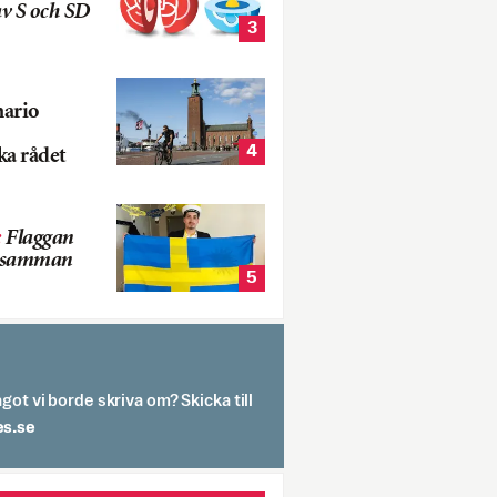
v S och SD
3
nario
4
ka rådet
:
Flaggan
s samman
5
got vi borde skriva om? Skicka till
spit