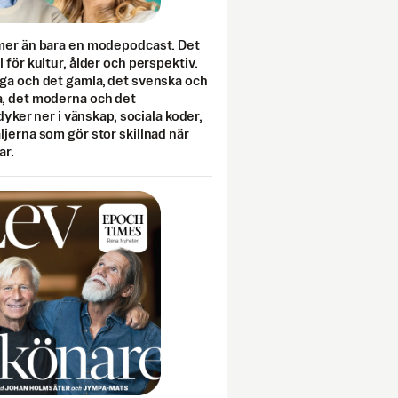
mer än bara en modepodcast. Det
 för kultur, ålder och perspektiv.
ga och det gamla, det svenska och
, det moderna och det
 dyker ner i vänskap, sociala koder,
jerna som gör stor skillnad när
ar.