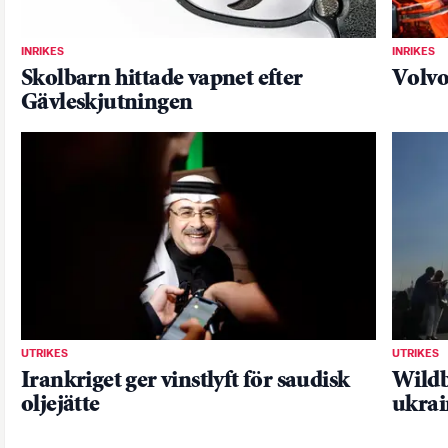
INRIKES
INRIKES
Skolbarn hittade vapnet efter
Volvo
Gävleskjutningen
UTRIKES
UTRIKES
Irankriget ger vinstlyft för saudisk
Wildb
oljejätte
ukrai