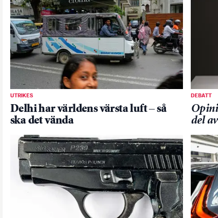
UTRIKES
DEBATT
Delhi har världens värsta luft – så
Opini
ska det vända
del a