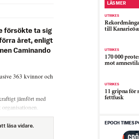
LÄS MER
UTRIKES
Rekordmånga
till Kanarieöa
 försökte ta sig
förra året, enligt
ionen Caminando
UTRIKES
170 000 prote
mot amnestil
lusive 363 kvinnor och
UTRIKES
11 gripna för
kraftigt jämfört med
fettfusk
t organisationen.
EPOCH TIMES 
tt läsa vidare.