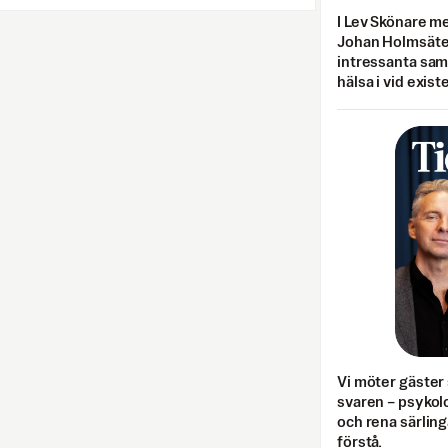
I Lev Skönare m
Johan Holmsäter
intressanta sa
hälsa i vid exist
Vi möter gäster 
svaren – psykolo
och rena särling
förstå.