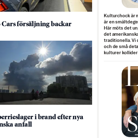
Kulturchock är 
är en smältdegel
 Cars försäljning backar
Här möts det un
det amerikanska
traditionella. Vi
och de små detal
kulturer kollider
errieslager i brand efter nya
nska anfall