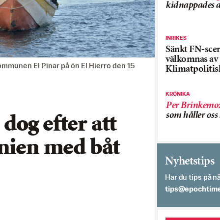
kidnappades a
INRIKES
Sänkt FN-sce
välkomnas av
ommunen El Pinar på ön El Hierro den 15
Klimatpolitis
KRÖNIKA
Per Brinkemo
som håller os
og efter att
anien med båt
Nyhetstips
Har du tips på nå
es.semithcope@