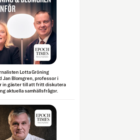
rnalisten Lotta Gröning
 Jan Blomgren, professor i
 in gäster till att fritt diskutera
ing aktuella samhällsfrågor.