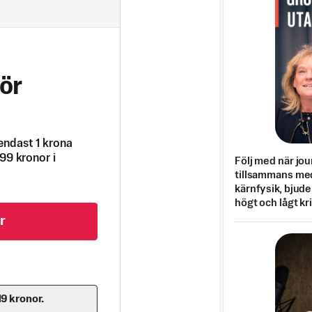
ör
endast 1 krona
99 kronor i
Följ med när jou
tillsammans med
kärnfysik, bjuder
högt och lågt kr
r
19 kronor.