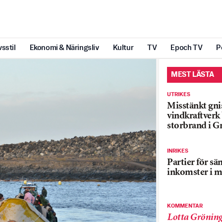
vsstil
Ekonomi & Näringsliv
Kultur
TV
Epoch TV
P
MEST LÄSTA
UTRIKES
Misstänkt gnis
vindkraftver
storbrand i G
INRIKES
Partier för sä
inkomster i m
KOMMENTAR
Lotta Grönin