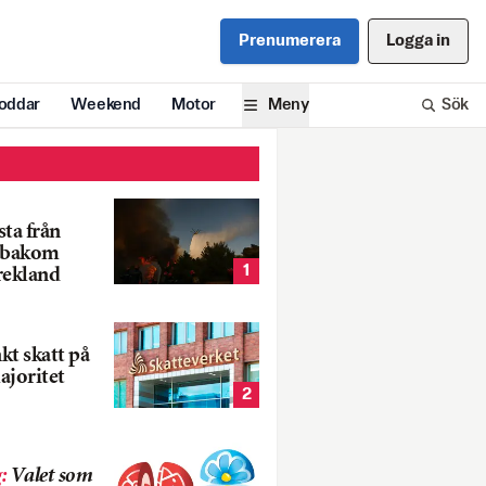
Prenumerera
Logga in
oddar
Weekend
Motor
Meny
Sök
ta från
k bakom
1
rekland
nkt skatt på
ajoritet
2
g
:
Valet som