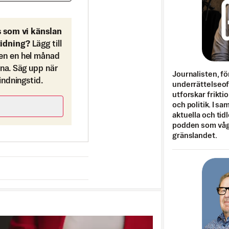
s som vi känslan
tidning?
Lägg till
en en hel månad
ona. Säg upp när
Journalisten, fö
bindningstid.
underrättelseo
utforskar frikti
och politik. I s
aktuella och tid
podden som vågar
gränslandet.