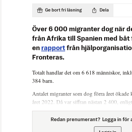
Ge bort fri läsning
Dela
Över 6 000 migranter dog när de
från Afrika till Spanien med båt 
en
rapport
från hjälporganisat
Fronteras.
Totalt handlar det om 6 618 människor, ink
384 barn.
Antalet migranter som dog förra året ökade 
året 2022. Då var siffran nästan 2 400, enlig
Redan prenumerant?
Logga in för a