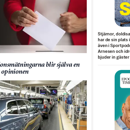
Stjärnor, doldis
har de sin plats 
även i Sportpod
Arnesen och idr
bjuder in gäster
onsmätningarna blir själva en
v opinionen