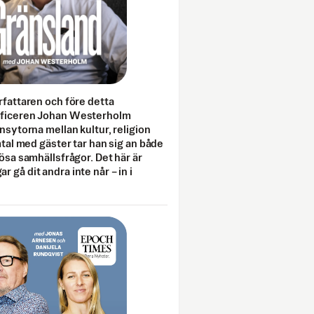
rfattaren och före detta
fficeren Johan Westerholm
onsytorna mellan kultur, religion
amtal med gäster tar han sig an både
lösa samhällsfrågor. Det här är
 gå dit andra inte når – in i