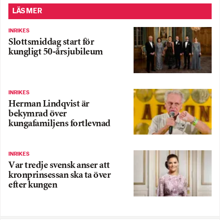
LÄS MER
INRIKES
Slottsmiddag start för
kungligt 50-årsjubileum
INRIKES
Herman Lindqvist är
bekymrad över
kungafamiljens fortlevnad
INRIKES
Var tredje svensk anser att
kronprinsessan ska ta över
efter kungen