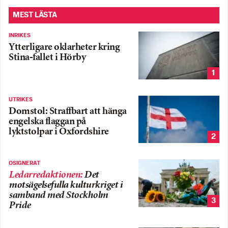
MEST LÄSTA
INRIKES
Ytterligare oklarheter kring
Stina-fallet i Hörby
1
UTRIKES
Domstol: Straffbart att hänga
engelska flaggan på
lyktstolpar i Oxfordshire
2
OSIGNERAT
Ledarredaktionen
:
Det
motsägelsefulla kulturkriget i
samband med Stockholm
3
Pride