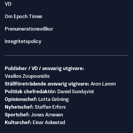
VD
Om Epoch Times
Prenumerationsvillkor
Integritetspolicy
Publisher / VD / ansvarig utgivare
Vasilios Zoupounidis
Ställföreträdande ansvarig utgivare
Aron Lamm
Politisk chefredaktör
Daniel Sundqvist
Opinionschef
Lotta Gröning
Nyhetschef
Staffan Erfors
Sportchef
Jonas Arnesen
Kulturchef
Einar Askestad