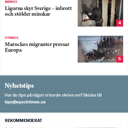
INRIKES
Ligorna skyr Sverige – inbrott
och stölder minskar
4
UTRIKES
Marockos migranter pressar
Europa
5
Nyhetstips
Har du tips på något vi borde skriva om? Skicka till
es.semithcope@spit
REKOMMENDERAT