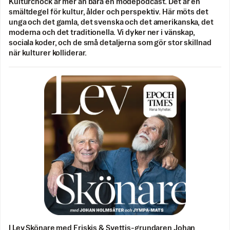
Kulturchock är mer än bara en modepodcast. Det är en
smältdegel för kultur, ålder och perspektiv. Här möts det
unga och det gamla, det svenska och det amerikanska, det
moderna och det traditionella. Vi dyker ner i vänskap,
sociala koder, och de små detaljerna som gör stor skillnad
när kulturer kolliderar.
I Lev Skönare med Friskis & Svettis-grundaren Johan