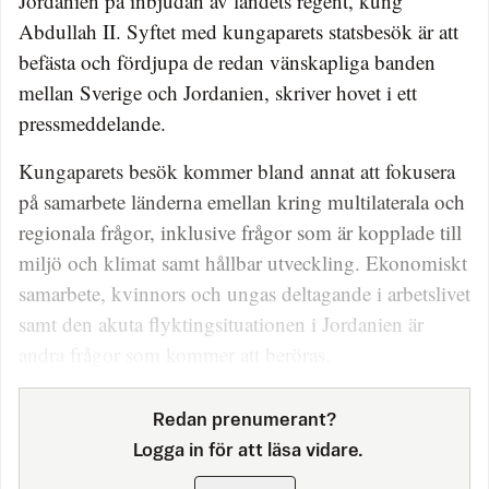
Jordanien på inbjudan av landets regent, kung
Abdullah II. Syftet med kungaparets statsbesök är att
befästa och fördjupa de redan vänskapliga banden
mellan Sverige och Jordanien, skriver hovet i ett
pressmeddelande.
Kungaparets besök kommer bland annat att fokusera
på samarbete länderna emellan kring multilaterala och
regionala frågor, inklusive frågor som är kopplade till
miljö och klimat samt hållbar utveckling. Ekonomiskt
samarbete, kvinnors och ungas deltagande i arbetslivet
samt den akuta flyktingsituationen i Jordanien är
andra frågor som kommer att beröras.
Redan prenumerant?
Logga in för att läsa vidare.