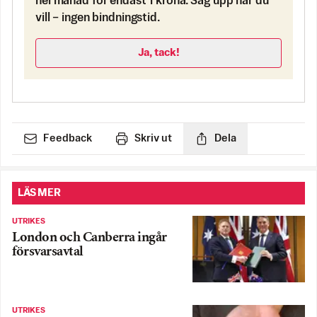
hel månad för endast 1 krona. Säg upp när du
vill – ingen bindningstid.
Ja, tack!
Feedback
Skriv ut
Dela
LÄS MER
UTRIKES
London och Canberra ingår
försvarsavtal
UTRIKES