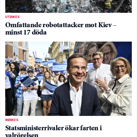
UTRIKES
Omfattande robotattacker mot Kiev –
minst 17 döda
INRIKES
Statsministerrivaler ökar farten i
valrörelsen