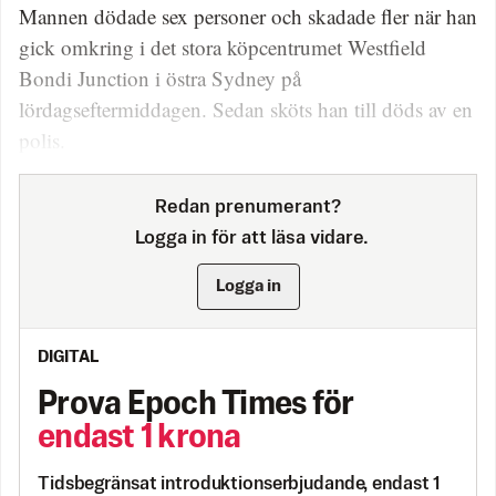
Mannen dödade sex personer och skadade fler när han
gick omkring i det stora köpcentrumet Westfield
Bondi Junction i östra Sydney på
lördagseftermiddagen. Sedan sköts han till döds av en
polis.
Redan prenumerant?
Logga in för att läsa vidare.
Logga in
DIGITAL
Prova Epoch Times för
endast 1 krona
Tidsbegränsat introduktionserbjudande, endast 1