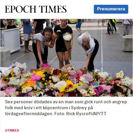
Svenska Epoch Times
Prenumerera
Sex personer dödades av en man som gick runt och angrep
folk med kniv i ett köpcentrum i Sydney på
lördagseftermiddagen. Foto: Rick Rycroft/AP/TT
UTRIKES