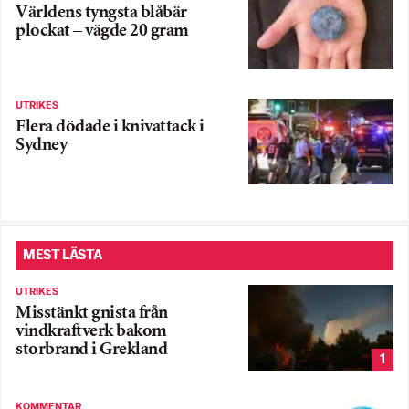
Världens tyngsta blåbär
plockat – vägde 20 gram
UTRIKES
Flera dödade i knivattack i
Sydney
MEST LÄSTA
UTRIKES
Misstänkt gnista från
vindkraftverk bakom
storbrand i Grekland
1
KOMMENTAR