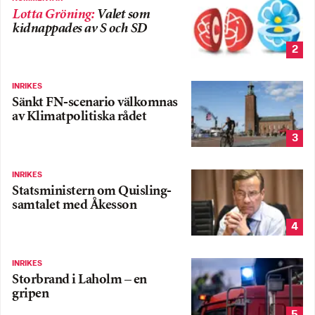
Lotta Gröning
:
Valet som
kidnappades av S och SD
2
INRIKES
Sänkt FN-scenario välkomnas
av Klimatpolitiska rådet
3
INRIKES
Statsministern om Quisling-
samtalet med Åkesson
4
INRIKES
Storbrand i Laholm – en
gripen
5