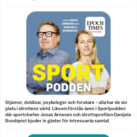
Stjärnor, doldisar, psykologer och forskare – alla har de sin
plats i idrottens värld. Liksom förstås även i Sportpodden
där sportchefen Jonas Arnesen och idrottsprofilen Danijela
Rundqvist bjuder in gäster för intressanta samtal.