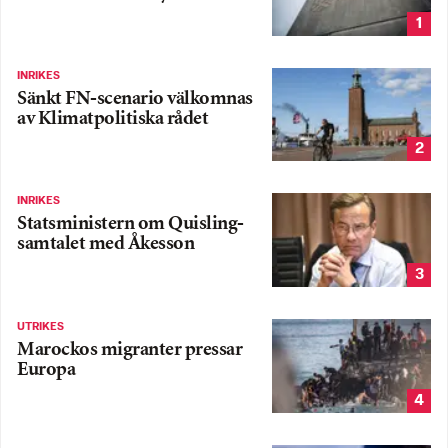
1
INRIKES
Sänkt FN-scenario välkomnas
av Klimatpolitiska rådet
2
INRIKES
Statsministern om Quisling-
samtalet med Åkesson
3
UTRIKES
Marockos migranter pressar
Europa
4