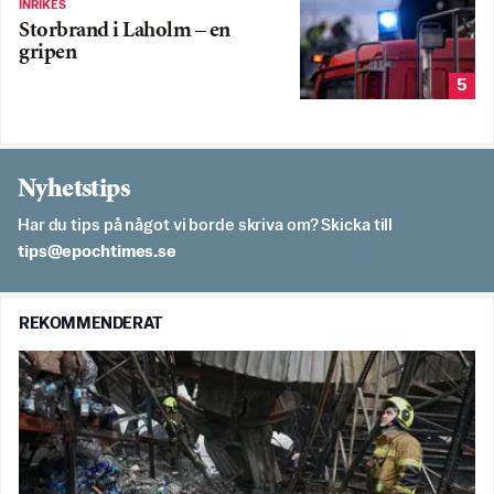
INRIKES
Storbrand i Laholm – en
gripen
5
Nyhetstips
Har du tips på något vi borde skriva om? Skicka till
es.semithcope@spit
REKOMMENDERAT