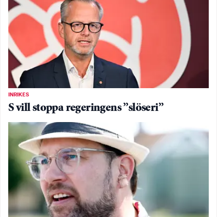
INRIKES
S vill stoppa regeringens ”slöseri”