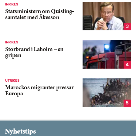
INRIKES
Statsministern om Quisling-
samtalet med Åkesson
3
INRIKES
Storbrand i Laholm – en
gripen
4
UTRIKES
Marockos migranter pressar
Europa
5
Nyhetstips