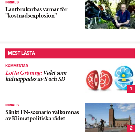
INRIKES
Lantbrukarbas varnar för
"kostnadsexplosion"
MEST LÄSTA
KOMMENTAR
Lotta Gröning
:
Valet som
kidnappades av S och SD
1
INRIKES
Sänkt FN-scenario välkomnas
av Klimatpolitiska rådet
2