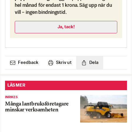
hel månad för endast 1 krona. Säg upp när du
vill – ingen bindningstid.
Ja, tack!
Feedback
Skriv ut
Dela
LÄS MER
INRIKES
Många lantbruksföretagare
minskar verksamheten