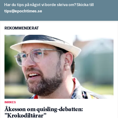
Har du tips på något vi borde skriva om? Skicka till
es.semithcope@spit
REKOMMENDERAT
INRIKES
Åkesson om quisling-debatten:
”Krokodiltårar”