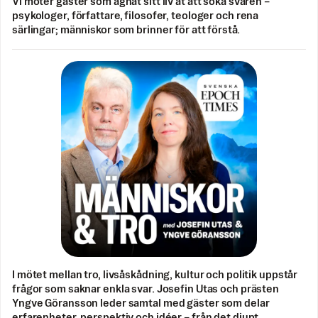
Vi möter gäster som ägnat sitt liv åt att söka svaren –
psykologer, författare, filosofer, teologer och rena
särlingar; människor som brinner för att förstå.
I mötet mellan tro, livsåskådning, kultur och politik uppstår
frågor som saknar enkla svar. Josefin Utas och prästen
Yngve Göransson leder samtal med gäster som delar
erfarenheter, perspektiv och idéer – från det djupt