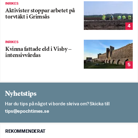
INRIKES
Aktivister stoppar arbetet på
torvtäkt i Grimsås
4
INRIKES
Kvinna fattade eld i Visby –
intensivvårdas
5
Nyhetstips
Har du tips på något vi borde skriva om? Skicka till
es.semithcope@spit
REKOMMENDERAT