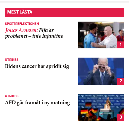
MEST LÄSTA
SPORTREFLEKTIONEN
Jonas Arnesen
:
Fifa är
problemet – inte Infantino
1
UTRIKES
Bidens cancer har spridit sig
2
UTRIKES
AFD går framåt i ny mätning
3