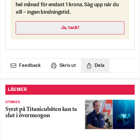
hel månad för endast 1 krona. Säg upp när du
vill – ingen bindningstid.
Ja, tack!
Feedback
Skriv ut
Dela
LÄS MER
UTRIKES
Syret på Titanicubåten kan ta
slut i övermorgon