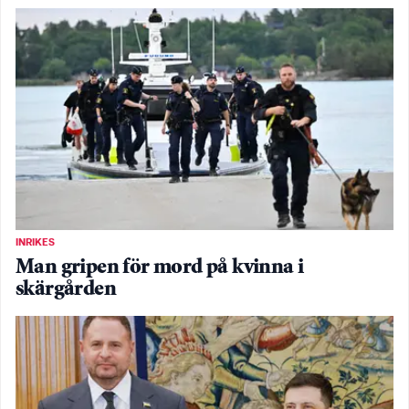
INRIKES
Man gripen för mord på kvinna i
skärgården