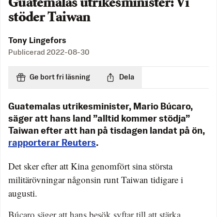
Guatemalas utrikesminister: Vi
stöder Taiwan
Tony Lingefors
Publicerad
2022-08-30
Ge bort fri läsning
Dela
Guatemalas utrikesminister, Mario Búcaro,
säger att hans land ”alltid kommer stödja”
Taiwan efter att han på tisdagen landat på ön,
rapporterar Reuters
.
Det sker efter att Kina genomfört sina största
militärövningar någonsin runt Taiwan tidigare i
augusti.
Búcaro säger att hans besök syftar till att stärka