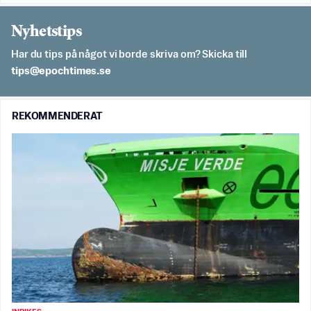
Nyhetstips
Har du tips på något vi borde skriva om? Skicka till
es.semithcope@spit
REKOMMENDERAT