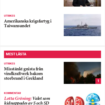
UTRIKES
Amerikanska krigsfartyg i
Taiwansundet
MEST LÄSTA
UTRIKES
Misstänkt gnista från
vindkraftverk bakom
storbrand i Grekland
1
KOMMENTAR
Lotta Gröning
:
Valet som
kidnappades av S och SD