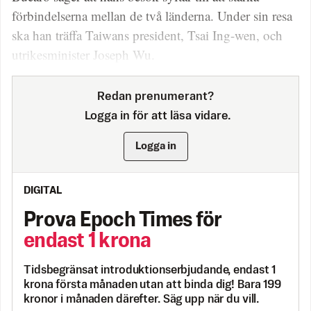
förbindelserna mellan de två länderna. Under sin resa
ska han träffa Taiwans president, Tsai Ing-wen, och
utrikesminister Joseph Wu.
Redan prenumerant?
Logga in för att läsa vidare.
Logga in
DIGITAL
Prova Epoch Times för
endast 1 krona
Tidsbegränsat introduktionserbjudande, endast 1
krona första månaden utan att binda dig! Bara 199
kronor i månaden därefter. Säg upp när du vill.