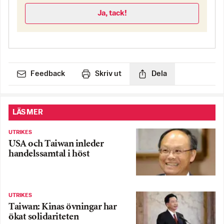
Ja, tack!
Feedback
Skriv ut
Dela
LÄS MER
UTRIKES
USA och Taiwan inleder
handelssamtal i höst
UTRIKES
Taiwan: Kinas övningar har
ökat solidariteten