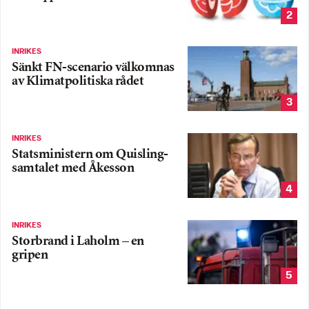
2
INRIKES
Sänkt FN-scenario välkomnas
av Klimatpolitiska rådet
3
INRIKES
Statsministern om Quisling-
samtalet med Åkesson
4
INRIKES
Storbrand i Laholm – en
gripen
5