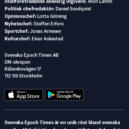
Ställföreträdande ansvarig utgivare
Aron Lamm
Politisk chefredaktör
Daniel Sundqvist
Opinionschef
Lotta Gröning
Nyhetschef
Staffan Erfors
Sportchef
Jonas Arnesen
Kulturchef
Einar Askestad
Svenska Epoch Times AB
DN-skrapan
Rålambsvägen 17
112 59 Stockholm
Svenska Epoch Times är en unik röst bland svenska