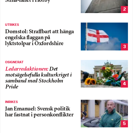
Stina-fallet i Hörby
2
UTRIKES
Domstol: Straffbart att hänga
engelska flaggan på
lyktstolpar i Oxfordshire
3
OSIGNERAT
Ledarredaktionen
:
Det
motsägelsefulla kulturkriget i
samband med Stockholm
4
Pride
INRIKES
Jan Emanuel: Svensk politik
har fastnat i personkonflikter
5