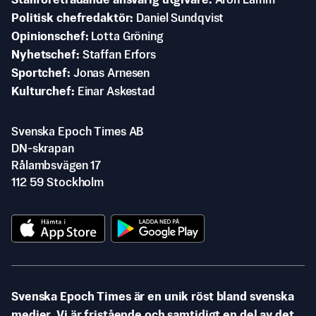
Ställföreträdande ansvarig utgivare
Aron Lamm
Politisk chefredaktör
Daniel Sundqvist
Opinionschef
Lotta Gröning
Nyhetschef
Staffan Erfors
Sportchef
Jonas Arnesen
Kulturchef
Einar Askestad
Svenska Epoch Times AB
DN-skrapan
Rålambsvägen 17
112 59 Stockholm
Svenska Epoch Times är en unik röst bland svenska
medier. Vi är fristående och samtidigt en del av det