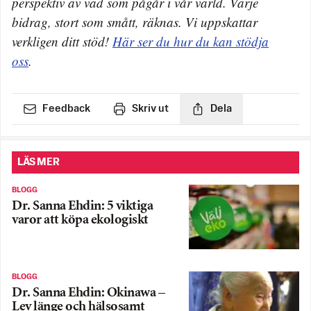
perspektiv av vad som pågår i vår värld. Varje
bidrag, stort som smått, räknas. Vi uppskattar
verkligen ditt stöd!
Här ser du hur du kan stödja
oss
.
Feedback
Skriv ut
Dela
LÄS MER
BLOGG
Dr. Sanna Ehdin: 5 viktiga
varor att köpa ekologiskt
BLOGG
Dr. Sanna Ehdin: Okinawa –
Lev länge och hälsosamt