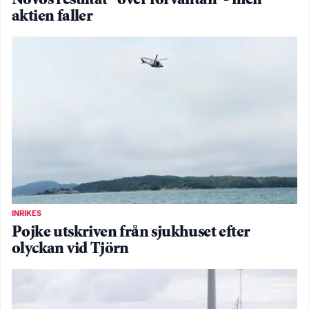
Novos resultat ”över förväntan”- men
aktien faller
INRIKES
Pojke utskriven från sjukhuset efter
olyckan vid Tjörn