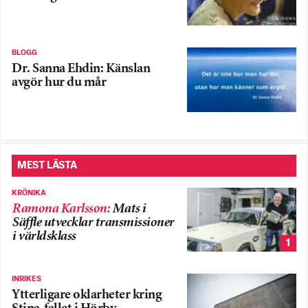
BLOGG
Dr. Sanna Ehdin: Känslan
avgör hur du mår
MEST LÄSTA
KRÖNIKA
Ramona Karlsson
:
Mats i
Säffle utvecklar transmissioner
i världsklass
1
INRIKES
Ytterligare oklarheter kring