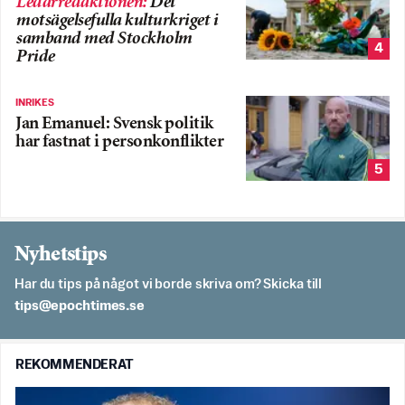
Ledarredaktionen
:
Det
motsägelsefulla kulturkriget i
samband med Stockholm
4
Pride
INRIKES
Jan Emanuel: Svensk politik
har fastnat i personkonflikter
5
Nyhetstips
Har du tips på något vi borde skriva om? Skicka till
es.semithcope@spit
REKOMMENDERAT