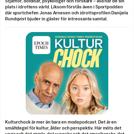
Stjärnor, doldisar, psykologer och forskare – alla har de sin
plats i idrottens värld. Liksom förstås även i Sportpodden
där sportchefen Jonas Arnesen och idrottsprofilen Danijela
Rundqvist bjuder in gäster för intressanta samtal.
Kulturchock är mer än bara en modepodcast. Det är en
smältdegel för kultur, ålder och perspektiv. Här möts det