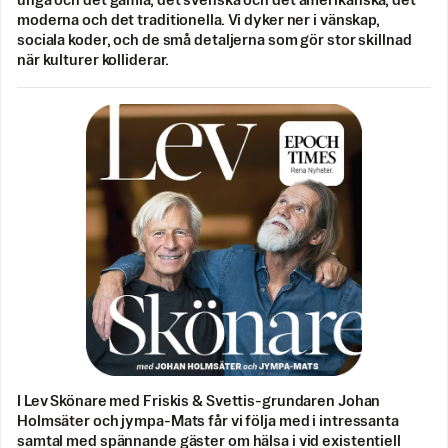
unga och det gamla, det svenska och det amerikanska, det
moderna och det traditionella. Vi dyker ner i vänskap,
sociala koder, och de små detaljerna som gör stor skillnad
när kulturer kolliderar.
I Lev Skönare med Friskis & Svettis-grundaren Johan
Holmsäter och jympa-Mats får vi följa med i intressanta
samtal med spännande gäster om hälsa i vid existentiell