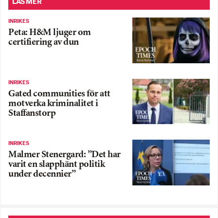
LÄS MER
INRIKES
Peta: H&M ljuger om
certifiering av dun
INRIKES
Gated communities för att
motverka kriminalitet i
Staffanstorp
INRIKES
Malmer Stenergard: ”Det har
varit en slapphänt politik
under decennier”