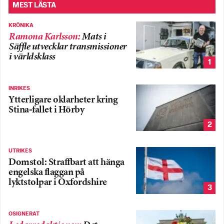
MEST LÄSTA
KRÖNIKA
Ramona Karlsson
:
Mats i
Säffle utvecklar transmissioner
i världsklass
1
INRIKES
Ytterligare oklarheter kring
Stina-fallet i Hörby
2
UTRIKES
Domstol: Straffbart att hänga
engelska flaggan på
lyktstolpar i Oxfordshire
3
OSIGNERAT