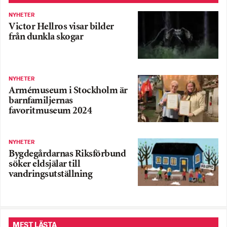
NYHETER
Victor Hellros visar bilder
från dunkla skogar
NYHETER
Armémuseum i Stockholm är
barnfamiljernas
favoritmuseum 2024
NYHETER
Bygdegårdarnas Riksförbund
söker eldsjälar till
vandringsutställning
MEST LÄSTA