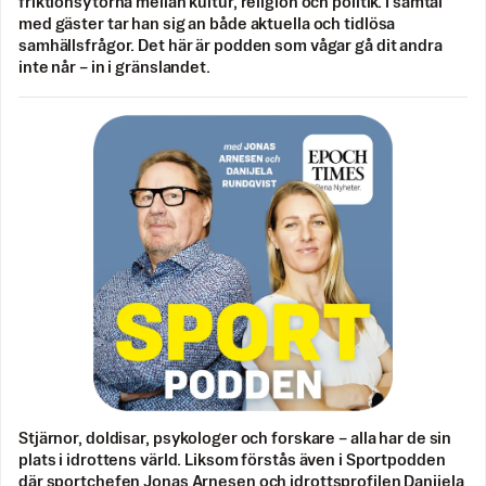
friktionsytorna mellan kultur, religion och politik. I samtal
med gäster tar han sig an både aktuella och tidlösa
samhällsfrågor. Det här är podden som vågar gå dit andra
inte når – in i gränslandet.
Stjärnor, doldisar, psykologer och forskare – alla har de sin
plats i idrottens värld. Liksom förstås även i Sportpodden
där sportchefen Jonas Arnesen och idrottsprofilen Danijela