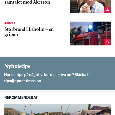
samtalet med Åkesson
4
INRIKES
Storbrand i Laholm – en
gripen
5
Nyhetstips
Har du tips på något vi borde skriva om? Skicka till
es.semithcope@spit
REKOMMENDERAT