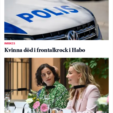
INRIKES
Kvinna död i frontalkrock i Habo