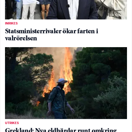
INRIKES
Statsministerrivaler ökar farten i
valrörelsen
UTRIKES
Grekland: Nya eldhärdar runt omkring