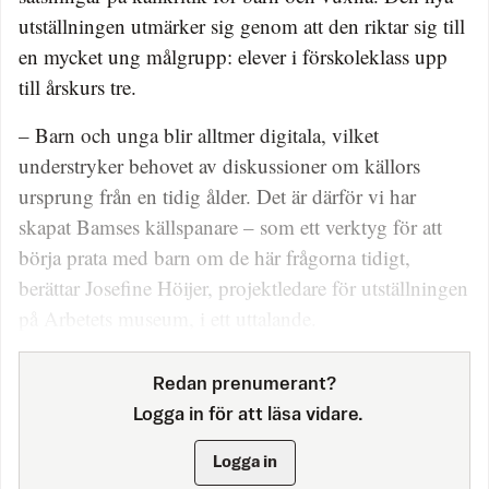
utställningen utmärker sig genom att den riktar sig till
en mycket ung målgrupp: elever i förskoleklass upp
till årskurs tre.
– Barn och unga blir alltmer digitala, vilket
understryker behovet av diskussioner om källors
ursprung från en tidig ålder. Det är därför vi har
skapat Bamses källspanare – som ett verktyg för att
börja prata med barn om de här frågorna tidigt,
berättar Josefine Höijer, projektledare för utställningen
på Arbetets museum, i ett uttalande.
Redan prenumerant?
Logga in för att läsa vidare.
Logga in