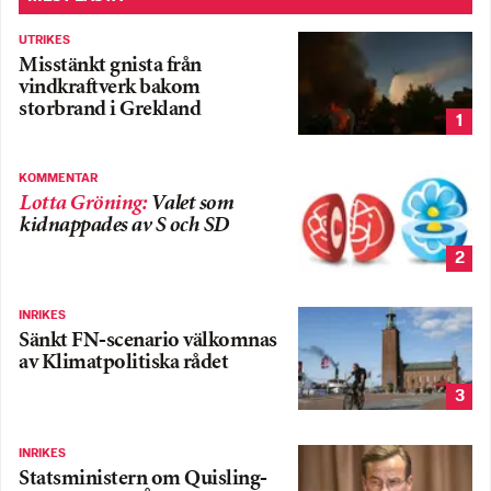
UTRIKES
Misstänkt gnista från
vindkraftverk bakom
storbrand i Grekland
1
KOMMENTAR
Lotta Gröning
:
Valet som
kidnappades av S och SD
2
INRIKES
Sänkt FN-scenario välkomnas
av Klimatpolitiska rådet
3
INRIKES
Statsministern om Quisling-