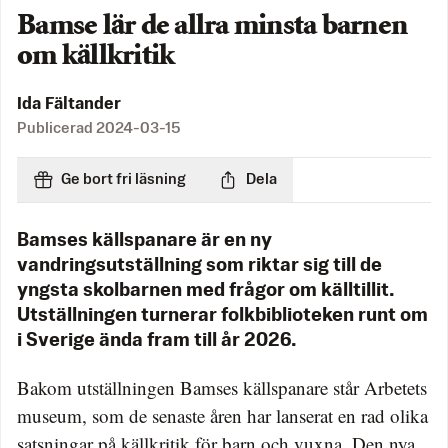
Bamse lär de allra minsta barnen
om källkritik
Ida Fältander
Publicerad
2024-03-15
Ge bort fri läsning
Dela
Bamses källspanare är en ny
vandringsutställning som riktar sig till de
yngsta skolbarnen med frågor om källtillit.
Utställningen turnerar folkbiblioteken runt om
i Sverige ända fram till år 2026.
Bakom utställningen Bamses källspanare står Arbetets
museum, som de senaste åren har lanserat en rad olika
satsningar på källkritik för barn och vuxna. Den nya