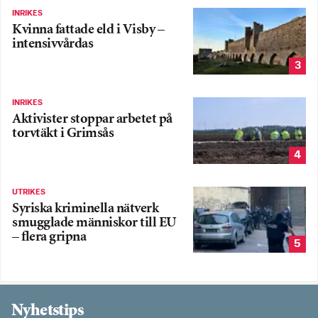
INRIKES
Kvinna fattade eld i Visby –
intensivvårdas
3
INRIKES
Aktivister stoppar arbetet på
torvtäkt i Grimsås
4
UTRIKES
Syriska kriminella nätverk
smugglade människor till EU
– flera gripna
5
Nyhetstips