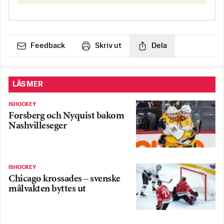
Feedback
Skriv ut
Dela
LÄS MER
ISHOCKEY
Forsberg och Nyquist bakom
Nashvilleseger
ISHOCKEY
Chicago krossades – svenske
målvakten byttes ut