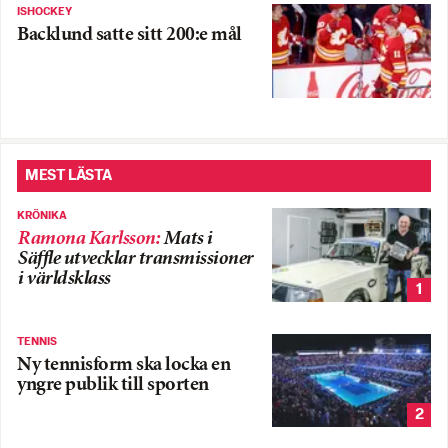
ISHOCKEY
Backlund satte sitt 200:e mål
MEST LÄSTA
KRÖNIKA
Ramona Karlsson
:
Mats i
Säffle utvecklar transmissioner
i världsklass
1
TENNIS
Ny tennisform ska locka en
yngre publik till sporten
2