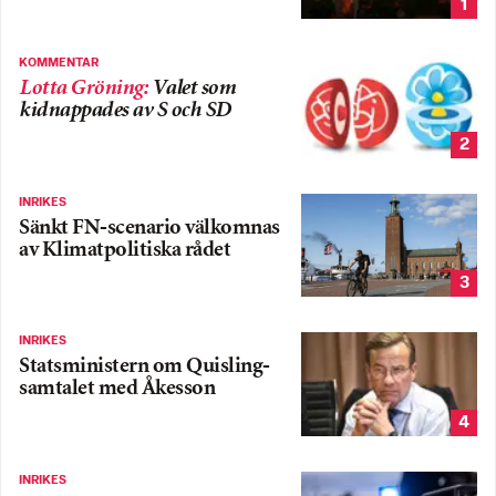
1
KOMMENTAR
Lotta Gröning
:
Valet som
kidnappades av S och SD
2
INRIKES
Sänkt FN-scenario välkomnas
av Klimatpolitiska rådet
3
INRIKES
Statsministern om Quisling-
samtalet med Åkesson
4
INRIKES