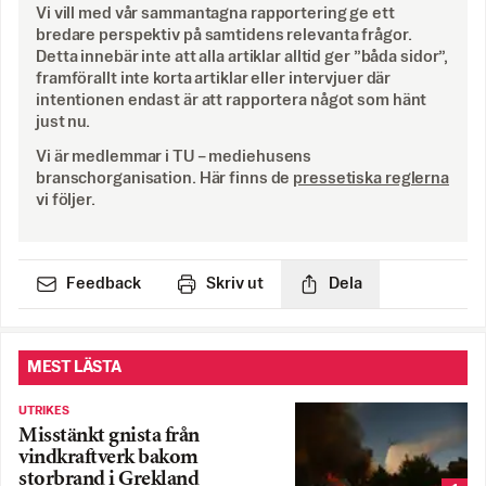
Vi vill med vår sammantagna rapportering ge ett
bredare perspektiv på samtidens relevanta frågor.
Detta innebär inte att alla artiklar alltid ger ”båda sidor”,
framförallt inte korta artiklar eller intervjuer där
intentionen endast är att rapportera något som hänt
just nu.
Vi är medlemmar i TU – mediehusens
branschorganisation. Här finns de
pressetiska reglerna
vi följer.
Feedback
Skriv ut
Dela
MEST LÄSTA
UTRIKES
Misstänkt gnista från
vindkraftverk bakom
storbrand i Grekland