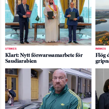
UTRIKES
INRIKES
Klart: Nytt försvarssamarbete för
Flög 
Saudiarabien
gripn