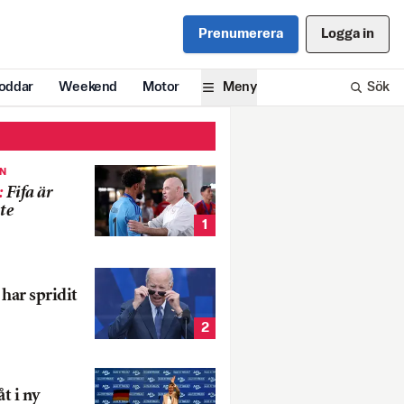
Prenumerera
Logga in
oddar
Weekend
Motor
Meny
Sök
EN
:
Fifa är
te
1
har spridit
2
t i ny