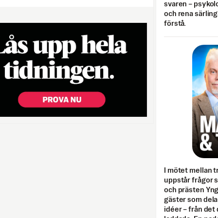
svaren – psykolo
och rena särling
förstå.
I mötet mellan tr
uppstår frågor 
och prästen Yn
gäster som dela
idéer – från det 