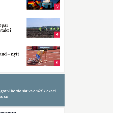
3
oppar
vtäkt i
4
and – nytt
5
got vi borde skriva om? Skicka till
spit