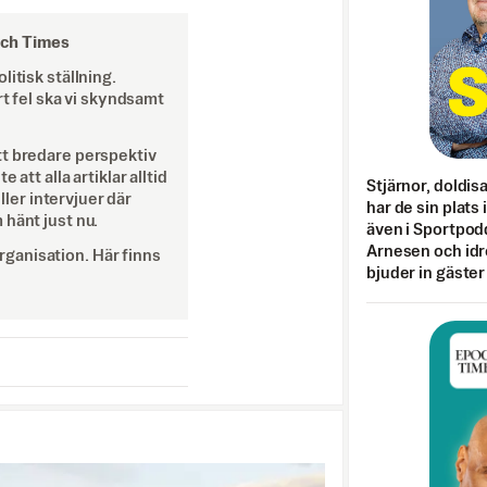
och Times
itisk ställning.
rt fel ska vi skyndsamt
tt bredare perspektiv
att alla artiklar alltid
Stjärnor, doldis
eller intervjuer där
har de sin plats 
 hänt just nu.
även i Sportpod
Arnesen och idr
ganisation. Här finns
bjuder in gäster