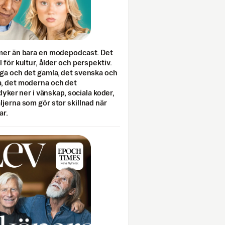
mer än bara en modepodcast. Det
 för kultur, ålder och perspektiv.
ga och det gamla, det svenska och
, det moderna och det
 dyker ner i vänskap, sociala koder,
jerna som gör stor skillnad när
ar.