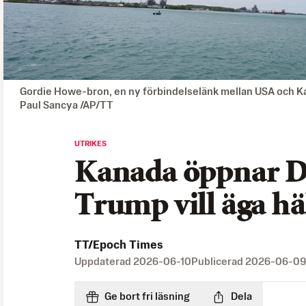
Gordie Howe-bron, en ny förbindelselänk mellan USA och Kana
Paul Sancya /AP/TT
UTRIKES
Kanada öppnar D
Trump vill äga hä
TT/Epoch Times
Uppdaterad
2026-06-10
Publicerad
2026-06-09
Ge bort fri läsning
Dela