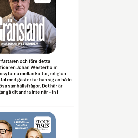
rfattaren och före detta
fficeren Johan Westerholm
onsytorna mellan kultur, religion
amtal med gäster tar han sig an både
lösa samhällsfrågor. Det här är
 gå dit andra inte når – in i