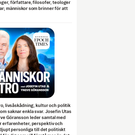
ger, författare, filosofer, teologer
ar; människor som brinner för att
o, livsåskådning, kultur och politik
som saknar enkla svar. Josefin Utas
gve Göransson leder samtal med
r erfarenheter, perspektiv och
djupt personliga till det politiskt