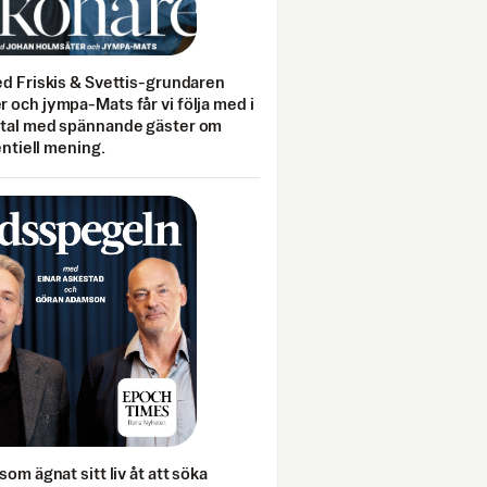
ed Friskis & Svettis-grundaren
 och jympa-Mats får vi följa med i
mtal med spännande gäster om
entiell mening.
som ägnat sitt liv åt att söka