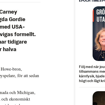
EPOCH TIMES 
 Carney
gda Gordie
t med USA-
vigas formellt.
ar tidigare
r halva
Följ med när jou
e Howe-bron,
tillsammans med
spelare, för att sedan
kärnfysik, bjuder
högt och lågt kr
Kanada och Michigan,
a och ekonomiskt