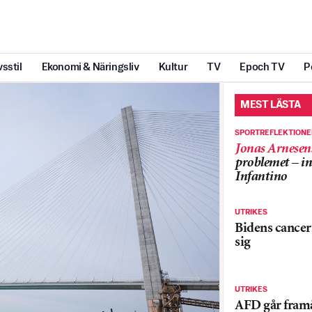
vsstil
Ekonomi & Näringsliv
Kultur
TV
Epoch TV
P
MEST LÄSTA
SPORTREFLEKTION
Jonas Arnesen
problemet – in
Infantino
UTRIKES
Bidens cancer 
sig
UTRIKES
AFD går framå