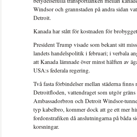
betydelsefulla transportlänken mellan kanad
Windsor och grannstaden på andra sidan vat
Detroit.
Kanada har stått för kostnaden för brobygget
President Trump visade som bekant sitt mi
landets handelspolitik i februari; i verbala
att Kanada lämnade över minst hälften av äga
USA:s federala regering.
Två fasta förbindelser mellan städerna finns
Detroitfloden, vattendraget som utgör gräns
Ambassadorbron och Detroit Windsor-tunne
typ kabelbro, kommer dock att ge ett mer hin
fordonstrafiken då anslutningarna på båda si
korsningar.