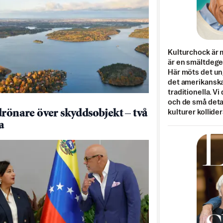
Kulturchock är 
är en smältdegel
Här möts det un
det amerikanska
traditionella. Vi
och de små detal
drönare över skyddsobjekt – två
kulturer kollider
a