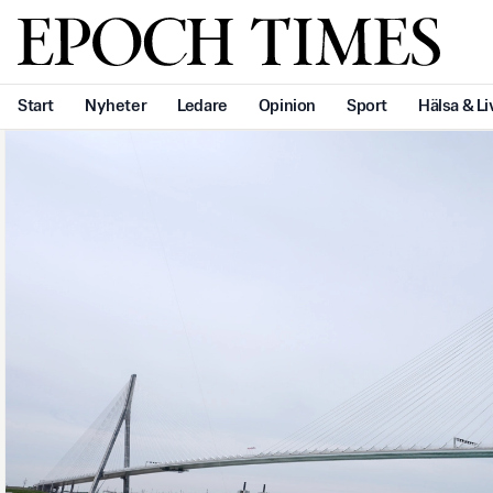
Svenska Epoch Times
Start
Nyheter
Ledare
Opinion
Sport
Hälsa & Li