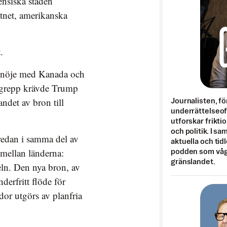
ensiska staden
tnet, amerikanska
.
ssnöje med Kanada och
 angrepp krävde Trump
ndet av bron till
Journalisten, fö
underrättelseo
utforskar frikti
och politik. I s
 redan i samma del av
aktuella och tid
 mellan länderna:
podden som vågar
gränslandet.
ln. Den nya bron, av
derfritt flöde för
dor utgörs av planfria