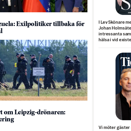
I Lev Skönare m
ela: Exilpolitiker tillbaka för
Johan Holmsäter
l
intressanta sa
hälsa i vid exist
t om Leipzig-drönaren:
ering
Vi möter gäster 