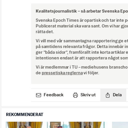
Kvalitetsjournalistik –
så arbetar Svenska Ep
Svenska Epoch Times är opartisk och tar inte pol
Publicerat material ska vara sant. Om vi har gjo
rätta det.
Vi vill med vår sammantagna rapportering ge e
på samtidens relevanta frågor. Detta innebär inte 
ger ”båda sidor”, framförallt inte korta artiklar 
intentionen endast är att rapportera något som
Vi är medlemmar i TU – mediehusens branschor
de
pressetiska reglerna
vi följer.
Feedback
Skriv ut
Dela
REKOMMENDERAT