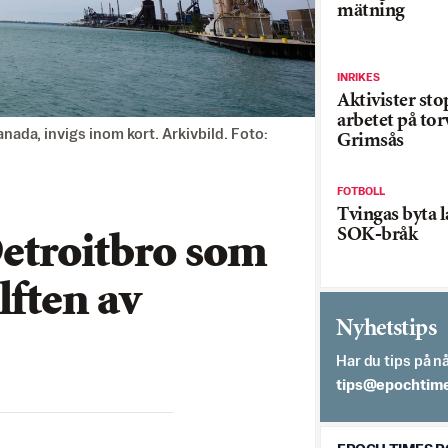
mätning
INRIKES
Aktivister st
arbetet på tor
da, invigs inom kort. Arkivbild. Foto:
Grimsås
FOTBOLL
Tvingas byta l
SOK-bråk
etroitbro som
lften av
Nyhetstips
Har du tips på nå
es.semithcope@