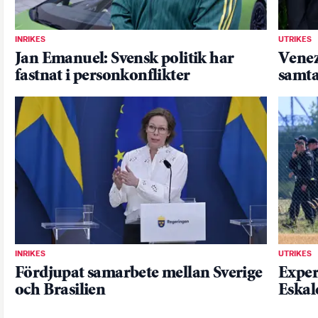
INRIKES
UTRIKES
Jan Emanuel: Svensk politik har
Venezu
fastnat i personkonflikter
samta
INRIKES
UTRIKES
Fördjupat samarbete mellan Sverige
Exper
och Brasilien
Eskal